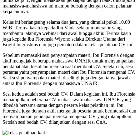
dunia kerja. Dengan melakukan persiapan dengan baik, diharapkan
mahasiswa-mahasiswa ini mampu bersaing dengan calon pelamar
kerja lainnya.
Kelas ini berlangsung selama dua jam, yang dimulai pukul 10.00
WIB. Terima kasih kepada Ibu Vania selaku moderator yang
membantu jalannya webinar dari awal hingga akhir. Terima kasih
juga kepada Ibu Florensia Wiyono selaku Direktur Utama dari
Bright Internships dan juga pemateri dalam kelas pelatihan CV ini.
Sebelum memasuki sesi penyampaian materi, Ibu Florensia dengan
aktif mengajak beberapa mahasiswa UNAIR untuk menyampaikan
pendapat atau kesulitan mereka saat membuat CV. Setelah itu, sesi
pertama yaitu penyampaian materi dari Ibu Florensia mengenai CV.
Saat sesi penyampaian materi, diselingi juga dengan tanya jawab
antara Ibu Florensia dengan mahasiswa UNAIR.
Sesi kedua adalah sesi bedah CV. Dalam kegiatan ini, Ibu Florensia
menampilkan beberapa CV mahasiswa-mahasiswa UNAIR yang
dibedah bersama-sama dengan peserta kelas pelatihan ini. Ibu
Florensia juga dengan aktif mengajak peserta untuk berinteraksi dan
menyampaikan pendapat mereka mengenai CV yang ditampilkan.
Setelah sesi bedah CV, dilanjutkan dengan sesi QnA.